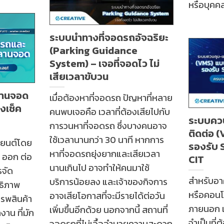
หรือบุคคลท
ระบบนำทางที่จอดรถอัจฉริยะ
(Parking Guidance
System) – เจอที่จอดไว ไม่
เสียเวลาขับวน
ำลานจอด
เมื่อต้องหาที่จอดรถ ปัญหาที่หลาย
งเช็ค
คนพบเจอคือ เวลาที่ต้องเสียไปกับ
ระบบควบ
การวนหาที่จอดรถ ซึ่งบางคนอาจ
ติดต่อ 
ใช้เวลานานกว่า 30 นาที หากการ
รถยนต์โดย
รองรับ 
หาที่จอดรถยุ่งยากและเสียเวลา
 – ออก ต่อ
CIT
นานเกินไป อาจทำให้คนมาใช้
รจัด
สำหรับอา
บริการน้อยลง และเจ้าของกิจการ
ทธิภาพ
หรือคอนโด
อาจเสียโอกาสที่จะมีรายได้ต่อวัน
รพสินค้า
ภายนอก เ
เพิ่มขึ้นอีกด้วย นอกจากนี้ สถานที่
าน ที่มัก
จำเป็นที่
จอดรถที่ไม่เอื้ออำนวยความสะดวก