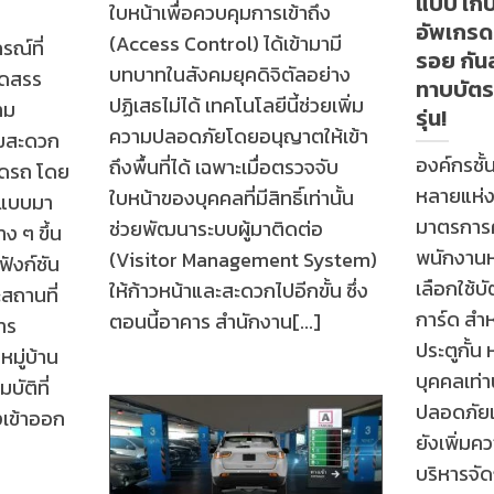
แบบ เก็บ
ใบหน้าเพื่อควบคุมการเข้าถึง
อัพเกรด
(Access Control) ได้เข้ามามี
รณ์ที่
รอย กันล
บทบาทในสังคมยุคดิจิตัลอย่าง
จัดสรร
ทาบบัตร
ปฏิเสธไม่ได้ เทคโนโลยีนี้ช่วยเพิ่ม
วาม
รุ่น!
ความปลอดภัยโดยอนุญาตให้เข้า
มสะดวก
องค์กรชั้
ถึงพื้นที่ได้ เฉพาะเมื่อตรวจจับ
อดรถ โดย
หลายแห่ง
ใบหน้าของบุคคลที่มีสิทธิ์เท่านั้น
กแบบมา
มาตรการ
ช่วยพัฒนาระบบผู้มาติดต่อ
ง ๆ ขึ้น
พนักงานห
(Visitor Management System)
ังก์ชัน
เลือกใช้
ให้ก้าวหน้าและสะดวกไปอีกขั้น ซึ่ง
สถานที่
การ์ด สำห
ตอนนี้อาคาร สำนักงาน[...]
าร
ประตูกั้น 
มู่บ้าน
บุคคลเท่
ัติที่
ปลอดภัยแ
งเข้าออก
ยังเพิ่ม
บริหารจั