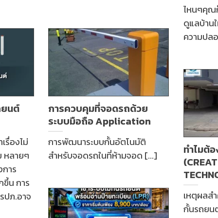
ไหนๆคุณก็
ดูแลบ้าน
ความปลอด
ถยนต์
การควบคุมที่จอดรถด้วย
ระบบมือถือ Application
รื่องไม่
การพัฒนาระบบกั้นอัตโนมัติ
ทำไมต้อง
งคม หลายๆ
สำหรับจอดรถในที่ห้ามจอด [...]
(CREAT
องการ
TECHN
ขึ้น การ
เหตุผลสำค
 รปภ.อาจ
กั้นรถยนต