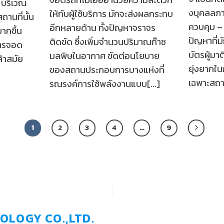
์ บริเวณ
งบุคลลภา
ให้กับผู้ใช้บริการ มักจะส่งผลกระทบ
านที่นั้น
ควบคุม – 
อีกหลายด้าน ทั้งปัญหาจราจร
มากขึ้น
ปัญหาที
ติดขัด ซึ่งเพิ่มจำนวนปริมาณก๊าซ
บัตรจอด
บัตรผู้มา
มลพิษในอากาศ ขัดต่อนโยบาย
้าสมัย
ยุ่งยากใ
ของสถานประกอบการบางแห่งที่
เฉพาะสถานท
รณรงค์การใช้พลังงานแบบ[...]
1
2
3
4
…
9
OLOGY CO.,LTD.