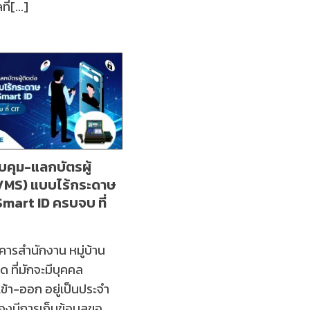
ี่[...]
คุม-แลกบัตรผู้
(VMS) แบบไร้กระดาษ
Smart ID ครบจบ ที่
คารสำนักงาน หมู่บ้าน
 ที่มักจะมีบุคคล
ข้า-ออก อยู่เป็นประจำ
ต้องมีการเก็บข้อมูลขอ