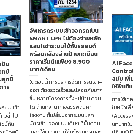
อัพเกรดระบบเข้าออกรถเป็น
SMART LPR ไม่ต้องจ่ายหลัก
แสน! เช่าระบบไม้กั้นรถยนต์
พร้อมกล้องอ่านป้ายทะเบียน
ราคาเริ่มต้นเพียง 8,900
AI Face
เป็น
บาท/เดือน
Control 
จทย์
สมัย เพิ
ุคนี้
ในตอนนี้ การบริหารจัดการรถเข้า-
ให้พื้นที่
ะการ
ออก ต้องรวดเร็วและปลอดภัยมาก
ขึ้น หลายโครงการทั้งหมู่บ้าน คอน
การใช้เท
โด สำนักงาน ห้างสรรพสินค้า
ละระบบเข้า
ใบหน้าเพื
โรงงาน ก็เปลี่ยนจากระบบแลก
้าวล้ำไป
(Access C
บัตรเข้า-ออกแบบเดิมๆ ที่ขั้นตอน
ไซน์ทัน
บทบาทในส
เยอะ ใช้เวลานาน ใช้ทรัพยากรเยอะ
ร์ โดยมี
ปฏิเสธไม่ไ