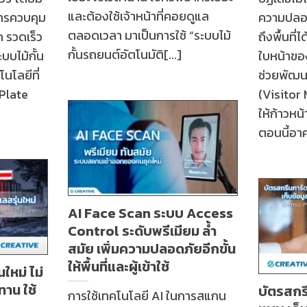
และต้องใช้เจ้าหน้าที่คอยดูแล
การควบคุม
ความปลอด
ตลอดเวลา มาเป็นการใช้ “ระบบไม้
 รวดเร็ว
ถึงพื้นที่
กั้นรถยนต์อัตโนมัติ[...]
บบไม้กั้น
ใบหน้าของบ
นโลยีที่
ช่วยพัฒน
 Plate
(Visito
ให้ก้าวหน
ตอนนี้อาค
AI Face Scan ระบบ Access
Control ระดับพรีเมียม ล้ำ
สมัย เพิ่มความปลอดภัยอีกขั้น
ให้พื้นที่และผู้เข้าใช้
นใหม่ ไม่
าน ใช้
บัตรสกรี
การใช้เทคโนโลยี AI ในการสแกน