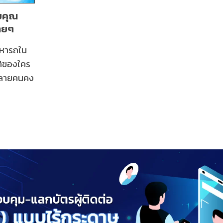
วยคุณ
่ายๆ
หารถใน
ิของใคร
อหลายคนคง
งสรรพ
ว้ที่ไหน
เจอ อากาศ
มาเจอปัญหา
พี่ๆ
ุ่นเพราะ
 บางคน
รถของเรา
ปซะเเล้ว
บบนอก