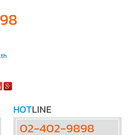
898
.th
HOT
LINE
02-402-9898