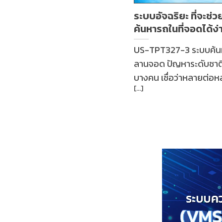
ระบบอัจฉริยะ ที่จะช่
ค้นหารถในที่จอดได้ง
US-TPT327-3 ระบบค้น
ลานจอด ปัญหาระดับชาต
บางคน เชื่อว่าหลายต่
เคยเจอปัญหาเวลาไปห้า
สินค้าแล้ว ลืม !!! “จอดรถไ
นะ” เดินวนหากี่ชั้นก็ไม่
ก็ร้อน รีบก็รีบ ยังต้อง
จุกจิกกวนใจ และต้องกวน
รปภ.ให้ช่วยเดินหากันจนว
ความขี้ลืมของตัวเราเอง
อาจพาลคิดไปไกลถึงขั้น
จะโดนจารกรรมเสร็จโจรไ
ยิ่งถ้าเป็นลานจอดรถแ