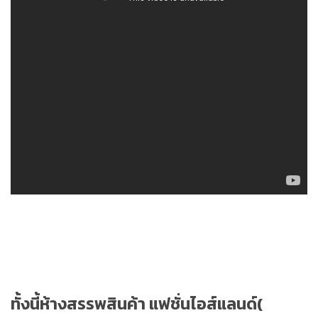
ทั้งนี้ห้างสรรพสินค้า แฟชั่นไอส์แลนด์(