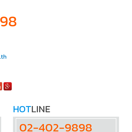
898
.th
HOT
LINE
02-402-9898