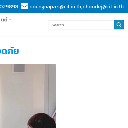
029898
doungnapa.s@cit.in.th
choodej@cit.in.th
,
ยนต์
อดภัย