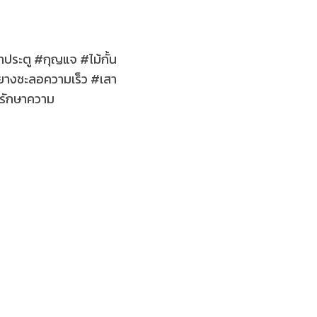
าประตู #กุญแจ #ไม้กั้น
ยางชะลอความเร็ว #เสา
#รักษาความ