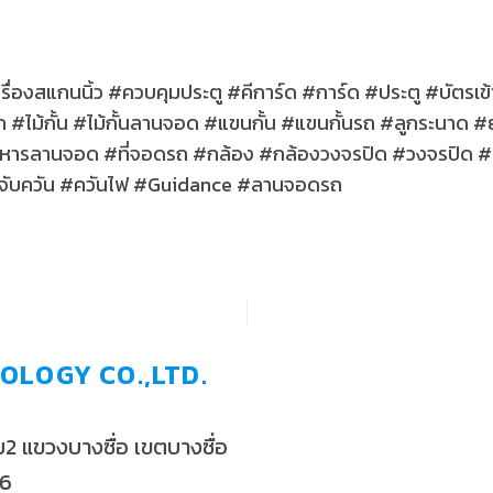
ื่องสแกนนิ้ว #ควบคุมประตู #คีการ์ด #การ์ด #ประตู #บัตรเข้
#ไม้กั้น #ไม้กั้นลานจอด #แขนกั้น #แขนกั้นรถ #ลูกระนาด #
บริหารลานจอด #ที่จอดรถ #กล้อง #กล้องวงจรปิด #วงจรปิด 
ับควัน #ควันไฟ #Guidance #ลานจอดรถ
OLOGY CO.,LTD.
 แขวงบางซื่อ เขตบางซื่อ
56