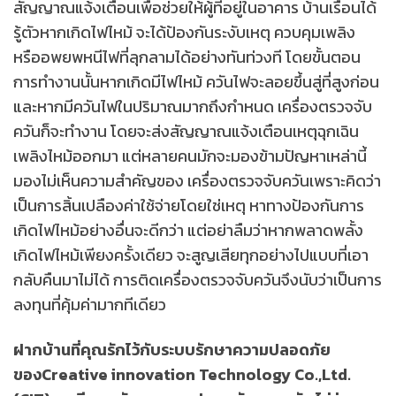
สัญญาณแจ้งเตือนเพื่อช่วยให้ผู้ที่อยู่ในอาคาร บ้านเรือนได้
รู้ตัวหากเกิดไฟไหม้ จะได้ป้องกันระงับเหตุ ควบคุมเพลิง
หรืออพยพหนีไฟที่ลุกลามได้อย่างทันท่วงที โดยขั้นตอน
การทำงานนั้นหากเกิดมีไฟไหม้ ควันไฟจะลอยขึ้นสู่ที่สูงก่อน
และหากมีควันไฟในปริมาณมากถึงกำหนด เครื่องตรวจจับ
ควันก็จะทำงาน โดยจะส่งสัญญาณแจ้งเตือนเหตุฉุกเฉิน
เพลิงไหม้ออกมา แต่หลายคนมักจะมองข้ามปัญหาเหล่านี้
มองไม่เห็นความสำคัญของ เครื่องตรวจจับควันเพราะคิดว่า
เป็นการสิ้นเปลืองค่าใช้จ่ายโดยใช่เหตุ หาทางป้องกันการ
เกิดไฟไหม้อย่างอื่นจะดีกว่า แต่อย่าลืมว่าหากพลาดพลั้ง
เกิดไฟไหม้เพียงครั้งเดียว จะสูญเสียทุกอย่างไปแบบที่เอา
กลับคืนมาไม่ได้ การติดเครื่องตรวจจับควันจึงนับว่าเป็นการ
ลงทุนที่คุ้มค่ามากทีเดียว
ฝากบ้านที่คุณรักไว้กับระบบรักษาความปลอดภัย
ของ
Creative innovation Technology Co.,Ltd.