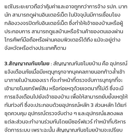
แต่ในระยะยาวถือว่าคุ้มค่าและอาจถูกกว่าการจ้าง รปภ. มาก
นัก สามารถดูผ่านอินเตอร์เน็ต ในปัจจุบันมีการเชื่อมโยง
กล้องวงจรปิดกับอินเตอร์เน็ต ซึ่งทำให้เจ้าของบ้านหรือผู้
ประกอบการ สามารถดูแลบ้านหรือร้านค้าของตนเองผ่าน
โทรศัพท์มือถือหรือผ่านคอมพิวเตอร์ได้ถึง แม้จะอยู่ต่าง
จังหวัดหรือต่างประเทศก็ตาม
3.สัญญาณกันขโมย
: สัญญาณกันขโมยบ้าน คือ อุปกรณ์
แจ้งเตือนภัยเมื่อมีเหตุบุกรุกจากบุคคลภายนอกก้าวล้ำเข้า
มาภายในบ้านของเรา ที่จะทำหน้าที่ตรวจจับการบุกรุกที่จะ
เข้ามาขโมยทรัพย์สิน หรือก่อเหตุด้วยเจตนาที่ไม่ดี ซึ่งจะมี
การแจ้งเตือนไปยังเจ้าของบ้าน เพื่อให้สามารถยับยั้งเหตุให้
ทันท่วงที ซึ่งจะประกอบด้วยอุปกรณ์หลัก 3 ส่วนหลัก ได้แก่
ชุดควบคุม อุปกรณ์ตรวจจับต่าง ๆ และอุปกรณ์แสดงผล
แต่ละส่วนจะทำงานร่วมกันโดยมีซอร์ฟแวร์ ทำหน้าที่บริหาร
จัดการระบบ เพราะฉะนั้น สัญญาณกันขโมยบ้านจะเปรียบ