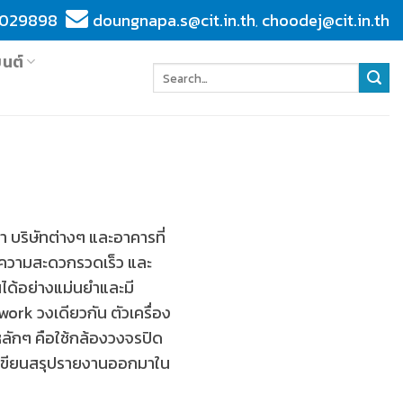
029898
doungnapa.s@cit.in.th
choodej@cit.in.th
,
ยนต์
า บริษัทต่างๆ และอาคารที่
งความสะดวกรวดเร็ว และ
ได้อย่างแม่นยำและมี
work วงเดียวกัน ตัวเครื่อง
ักๆ คือใช้กล้องวงจรปิด
ถเขียนสรุปรายงานออกมาใน