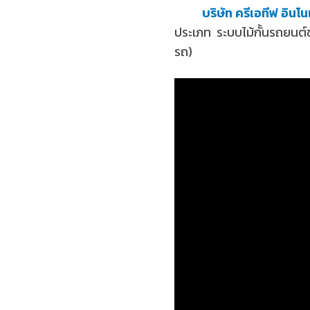
บริษัท ครีเอทีฟ อินโน
ประเภท ระบบไม้กั้นรถยนต์ข
รถ)