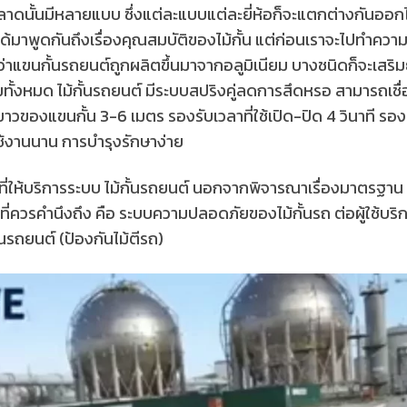
าดนั้นมีหลายแบบ ซึ่งแต่ละแบบแต่ละยี่ห้อก็จะแตกต่างกันออ
ไม่ได้มาพูดกันถึงเรื่องคุณสมบัติของไม้กั้น แต่ก่อนเราจะไปทำควา
าแขนกั้นรถยนต์ถูกผลิตขึ้นมาจากอลูมิเนียม บางชนิดก็จะเสริมยา
มทั้งหมด ไม้กั้นรถยนต์ มีระบบสปริงคู่ลดการสึดหรอ สามารถเชื
าวของแขนกั้น 3-6 เมตร รองรับเวลาที่ใช้เปิด-ปิด 4 วินาที รอง
ช้งานนาน การบำรุงรักษาง่าย
ที่ให้บริการระบบ ไม้กั้นรถยนต์ นอกจากพิจารณาเรื่องมาตรฐาน
งที่ควรคำนึงถึง คือ ระบบความปลอดภัยของไม้กั้นรถ ต่อผู้ใช้บริ
นรถยนต์ (ป้องกันไม้ตีรถ)