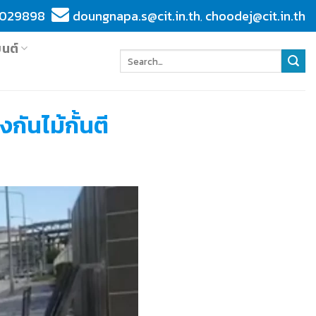
029898
doungnapa.s@cit.in.th
choodej@cit.in.th
,
ยนต์
กันไม้กั้นตี