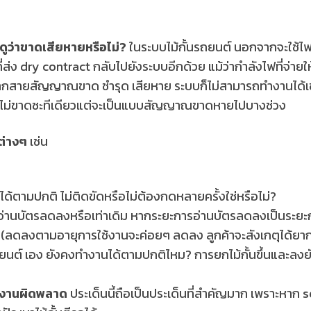
ว่าขาดเสียหายหรือไม่?
ในระบบไม้กั้นรถยนต์ นอกจากจะใช้ไฟ
่ส่ง dry contract กลับไปยังระบบอีกด้วย แม้ว่ากำลังไฟที่จ่ายใ
ากสายสัญญาณขาด ชำรุด เสียหาย ระบบก็ไม่สามารถทำงานได้เช่
ไม่ขาดซะทีเดียวแต่จะเป็นแบบสัญญาณขาดหายไปบางช่วง
ต่างๆ
เช่น
ด้ตามปกติ ไม่ติดขัดหรือไม่ต้องกดหลายครั้งใช่หรือไม่?
่านบัตรลดลงหรือเท่าเดิม หากระยะการอ่านบัตรลดลงเป็นระย
ลดลงตามอายุการใช้งานจะค่อยๆ ลดลง ลูกค้าจะสังเกตุได้ยา
รถยนต์ เอง ยังคงทำงานได้ตามปกติไหม? การยกไม้กั้นขึ้นและลงยั
ำงานผิดพลาด
ประเด็นนี้ถือเป็นประเด็นที่สำคัญมาก เพราะหาก