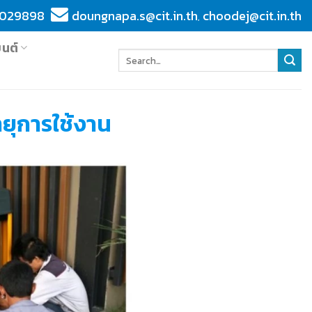
029898
doungnapa.s@cit.in.th
choodej@cit.in.th
,
ยนต์
ายุการใช้งาน