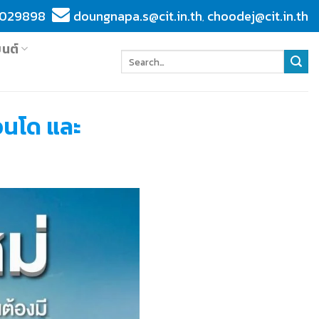
029898
doungnapa.s@cit.in.th
choodej@cit.in.th
,
ยนต์
อนโด และ