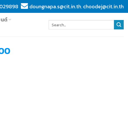
029898
doungnapa.s@cit.in.th
choodej@cit.in.th
,
ยนต์
000