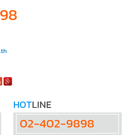
898
.th
HOT
LINE
02-402-9898