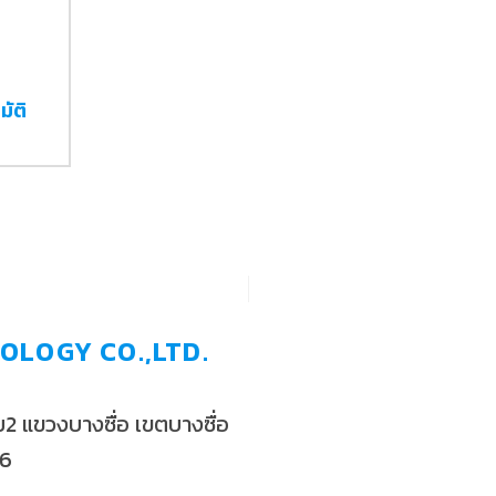
มัติ
OLOGY CO.,LTD.
 แขวงบางซื่อ เขตบางซื่อ
56