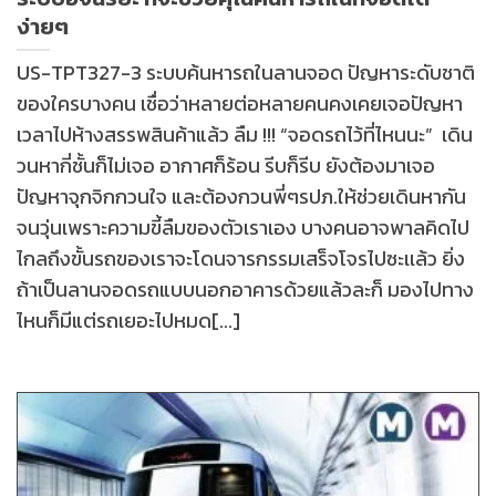
ง่ายๆ
US-TPT327-3 ระบบค้นหารถในลานจอด ปัญหาระดับชาติ
ของใครบางคน เชื่อว่าหลายต่อหลายคนคงเคยเจอปัญหา
เวลาไปห้างสรรพสินค้าแล้ว ลืม !!! “จอดรถไว้ที่ไหนนะ” เดิน
วนหากี่ชั้นก็ไม่เจอ อากาศก็ร้อน รีบก็รีบ ยังต้องมาเจอ
ปัญหาจุกจิกกวนใจ และต้องกวนพี่ๆรปภ.ให้ช่วยเดินหากัน
จนวุ่นเพราะความขี้ลืมของตัวเราเอง บางคนอาจพาลคิดไป
ไกลถึงขั้นรถของเราจะโดนจารกรรมเสร็จโจรไปซะเเล้ว ยิ่ง
ถ้าเป็นลานจอดรถแบบนอกอาคารด้วยแล้วละก็ มองไปทาง
ไหนก็มีแต่รถเยอะไปหมด[...]