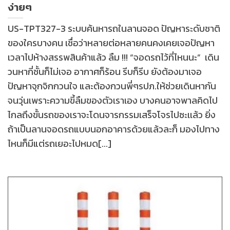
ง่ายๆ
US-TPT327-3 ระบบค้นหารถในลานจอด ปัญหาระดับชาติ
ของใครบางคน เชื่อว่าหลายต่อหลายคนคงเคยเจอปัญหา
เวลาไปห้างสรรพสินค้าแล้ว ลืม !!! “จอดรถไว้ที่ไหนนะ” เดิน
วนหากี่ชั้นก็ไม่เจอ อากาศก็ร้อน รีบก็รีบ ยังต้องมาเจอ
ปัญหาจุกจิกกวนใจ และต้องกวนพี่ๆรปภ.ให้ช่วยเดินหากัน
จนวุ่นเพราะความขี้ลืมของตัวเราเอง บางคนอาจพาลคิดไป
ไกลถึงขั้นรถของเราจะโดนจารกรรมเสร็จโจรไปซะเเล้ว ยิ่ง
ถ้าเป็นลานจอดรถแบบนอกอาคารด้วยแล้วละก็ มองไปทาง
ไหนก็มีแต่รถเยอะไปหมด[...]