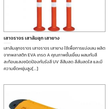
เสาจราจร เสาล้มลุก เสายาง
เสาล้มลุกจราจร เสาจราจร เสายาง ใช้เพื่อการแบ่งเลน ผลิต
จากพลาสติก EVA เกรด A คุณภาพชั้นเยี่ยม ผสมกับสี
สะท้อนแสงชนิดป้องกันรังสี UV สีส้มสด สีสันสดใส และมี
ความยืดหยุ่นสูง[...]