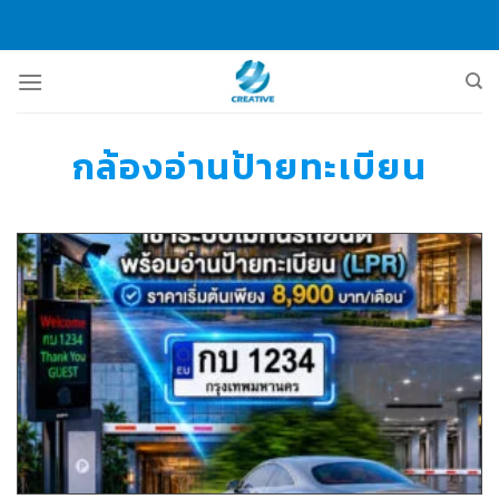
Skip
to
content
กล้องอ่านป้ายทะเบียน