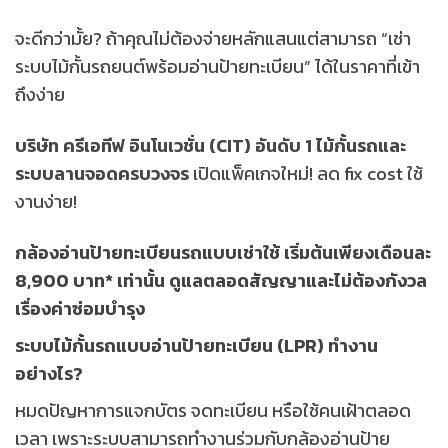
จะดีกว่ามั้ย? ถ้าคุณไม่ต้องจ่ายหลักแสนแต่สามารถ “เช่า
ระบบไม้กั้นรถยนต์พร้อมอ่านป้ายทะเบียน” ได้ในราคาที่เข้า
ถึงง่าย
บริษัท ครีเอทีฟ อินโนเวชั่น (CIT) อันดับ 1 ไม้กั้นรถและ
ระบบลานจอดครบวงจร
เปิดแพ็คเกจใหม่! ลด fix cost ใช้
งานง่าย!
กล้องอ่านป้ายทะเบียนรถแบบเช่าใช้ เริ่มต้นเพียงเดือนละ
8,900 บาท* เท่านั้น ดูแลตลอดสัญญาและไม่ต้องกังวล
เรื่องค่าซ่อมบำรุง
ระบบไม้กั้นรถแบบอ่านป้ายทะเบียน (LPR) ทำงาน
อย่างไร?
หมดปัญหาการแจกบัตร จดทะเบียน หรือใช้คนเฝ้าตลอด
เวลา เพราะระบบสามารถทำงานร่วมกับกล้องอ่านป้าย