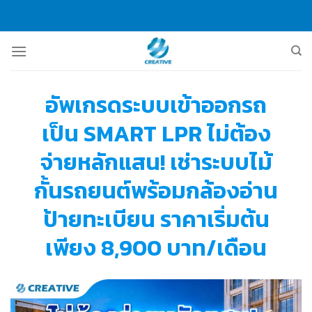
Skip
to
content
อัพเกรดระบบเข้าออกรถ
เป็น SMART LPR ไม่ต้อง
จ่ายหลักแสน! เช่าระบบไม้
กั้นรถยนต์พร้อมกล้องอ่าน
ป้ายทะเบียน ราคาเริ่มต้น
เพียง 8,900 บาท/เดือน