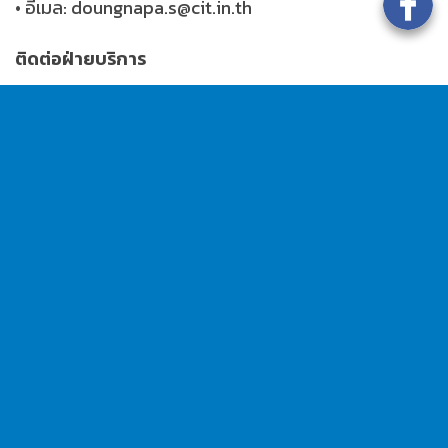
• อีเมล: doungnapa.s@cit.in.th
ติดต่อฝ่ายบริการ
• โทร: 081-736-5585
• อีเมล: service@cit.in.th
ฝ่ายบัญชีและการเงิน
• โทร: 098-412-9989
• อีเมล: nuttanicha@cit.in.th
HOTLINE
02-402-9898
Fax
02-912-3166
ดูรายละเอียด ระบบกล้องอ่านป้ายทะเบียนแบบเช่าใช้ เพิ่ม